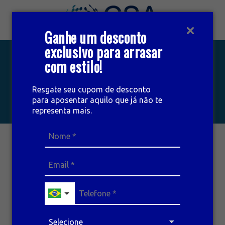
Ganhe um desconto
exclusivo para arrasar
INÍCIO
com estilo!
Início
Matérias
PÓS GRADUAÇÃO
MATÉRIAS
Resgate seu cupom de desconto
CURSOS
para aposentar aquilo que já não te
representa mais.
EVENTOS
MATÉRIAS
INSTITUCIONAL
CONTATO
ÁREA DO ALUNO