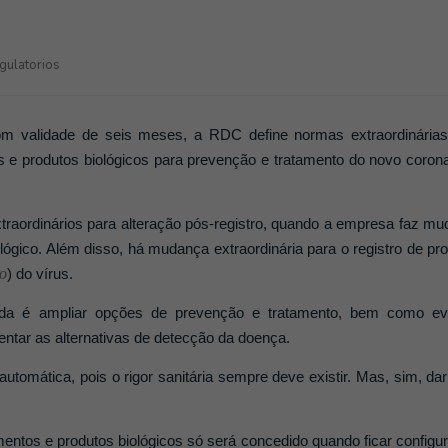
gulatorios
com validade de seis meses, a RDC define normas extraordinárias
s e produtos biológicos para prevenção e tratamento do novo coron
aordinários para alteração pós-registro, quando a empresa faz m
ológico. Além disso, há mudança extraordinária para o registro de pr
ro
) do vírus.
a é ampliar opções de prevenção e tratamento, bem como evi
tar as alternativas de detecção da doença.
automática, pois o rigor sanitária sempre deve existir. Mas, sim, da
entos e produtos biológicos só será concedido quando ficar configu