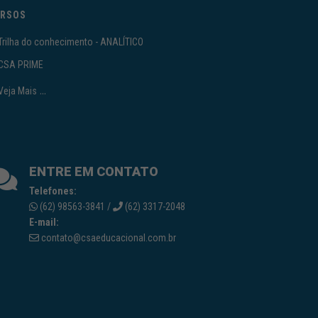
RSOS
Trilha do conhecimento - ANALÍTICO
CSA PRIME
...
Veja Mais
ENTRE EM CONTATO
Telefones:
(62) 98563-3841 /
(62) 3317-2048
E-mail:
contato@csaeducacional.com.br