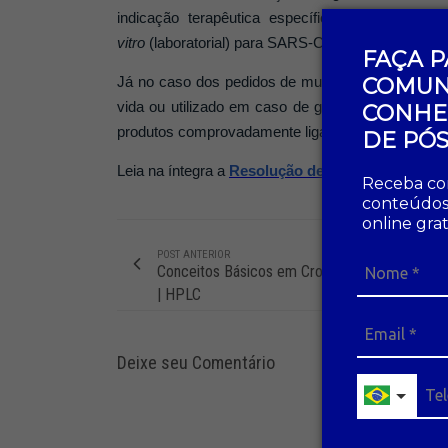
indicação terapêutica específica para preven
vitro
(laboratorial) para SARS-CoV-2.
FAÇA P
COMUN
Já no caso dos pedidos de mudanças pós-registr
vida ou utilizado em caso de grave risco à saúd
CONHE
produtos comprovadamente ligada ao novo corona
DE PÓ
Leia na íntegra a
Resolução de Diretoria Colegi
Receba co
conteúdos 
online gra
POST ANTERIOR
Conceitos Básicos em Cromatografia Liquida
| HPLC
Deixe seu Comentário