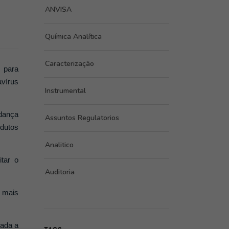
ANVISA
Química Analítica
Caracterização
 para
avírus
Instrumental
udança
Assuntos Regulatorios
odutos
Analitico
tar o
Auditoria
r mais
rada a