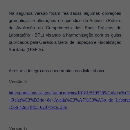
Na segunda versão foram realizadas algumas correções
gramaticais e alterações no apêndice do Anexo I (Roteiro
da Avaliação do Cumprimento das Boas Práticas de
Laboratório - BPL) visando a harmonização com os guias
publicados pela Gerência Geral de Inspeção e Fiscalização
Sanitária (GGFIS).
Acesse a íntegra dos documentos nos links abaixo:
Versão 2:
http://portal.anvisa.gov.br/documents/10181/5595269/Gui
+Relat%C3%B3rio+de+Avalia%C3%A7%C3%A3o+de+Laborat
156b-42d3-bf55-6207c9ca138a
Versão 1: