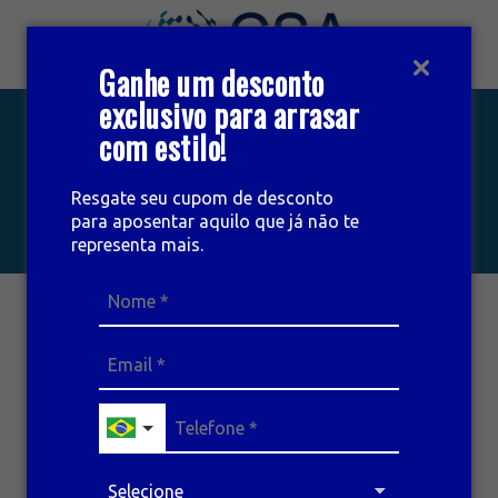
Ganhe um desconto
exclusivo para arrasar
INÍCIO
com estilo!
Início
Matérias
PÓS GRADUAÇÃO
MATÉRIAS
Resgate seu cupom de desconto
CURSOS
para aposentar aquilo que já não te
representa mais.
EVENTOS
MATÉRIAS
INSTITUCIONAL
CONTATO
ÁREA DO ALUNO